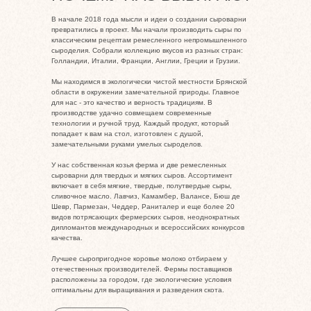
В начале 2018 года мысли и идеи о создании сыроварни
превратились в проект. Мы начали производить сыры по
классическим рецептам ремесленного непромышленного
сыроделия. Собрали коллекцию вкусов из разных стран:
Голландии, Италии, Франции, Англии, Греции и Грузии.
Мы находимся в экологически чистой местности Брянской
области в окружении замечательной природы. Главное
для нас - это качество и верность традициям. В
производстве удачно совмещаем современные
технологии и ручной труд. Каждый продукт, который
попадает к вам на стол, изготовлен с душой,
замечательными руками умелых сыроделов.
У нас собственная козья ферма и две ремесленных
сыроварни для твердых и мягких сыров. Ассортимент
включает в себя мягкие, твердые, полутвердые сыры,
сливочное масло. Лавчиз, Камамбер, Валансе, Бюш де
Шевр, Пармезан, Чеддер, Раниталер и еще более 20
видов потрясающих фермерских сыров, неоднократных
дипломантов международных и всероссийских конкурсов
качества.
Лучшее сыропригодное коровье молоко отбираем у
отечественных производителей. Фермы поставщиков
расположены за городом, где экологические условия
оптимальны для выращивания и разведения скота.